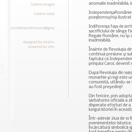
anomalie inadmisibilă, in
Galerie imagini
IndependenţaRomâniei, 
Galerie video
poeţilornoştrişi ilustra
Indiferenţa faţa de jer
societatea.timisoara@gmail.com
sacrificiului de sânge fă
Regale Române, nu îşi ar
inadmisibilă.
designed by
ideatm
,
powered by
infin
Înainte de Revoluţia di
continuă presiune şi sub
faptului că Independe
prinţului Carol, devenit
După Revoluţia din 1989
monarhie şi regi este u
comunistă, uitându-se c
au fost preşedinţi!
Din fericire, prin adopt
sărbătorire oficială a 
disperate eforturi de a
lungul istoriei în aceast
Într-adevăr ziua de 10
evenimentelor istorice, 
încărcătură simbolică s