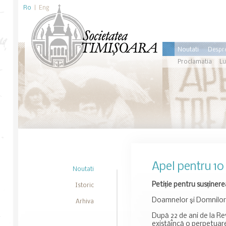
Ro
|
Eng
Noutati
Despre
Proclamatia
Lu
Apel pentru 10
Noutati
Petiție pentru susținer
Istoric
Doamnelor şi Domnilor
Arhiva
După 22 de ani de la Re
existăîncă o perpetuare