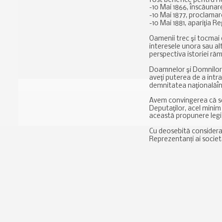
fost benefice pentru 
-10 Mai 1866, înscăunare
-10 Mai 1877, proclama
-10 Mai 1881, apariţia R
Oamenii trec şi tocmai 
interesele unora sau alt
perspectiva istoriei răm
Doamnelor şi Domnilor 
aveţi puterea de a intra
demnitatea naţionalăîn 
Avem convingerea că se 
Deputaţilor, acel minim 
această propunere legis
Cu deosebită consideraţ
Reprezentanți ai societăț